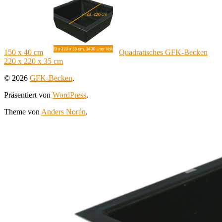
150 x 40 cm
Quadratisches GFK-Becken
220 x 220 x 35 cm
© 2026
GFK-Becken
.
Präsentiert von
WordPress
.
Theme von
Anders Norén
.