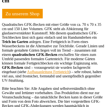
cm
Zu unserem Shop
Quadratisches GFK-Becken mit einer Größe von ca. 70 x 70 x 35
cm und 150 Liter Volumen. GFK steht als Abkürzung für
glasfaserverstärkter Kunststoff. Mit diesem quadratischen GFK-
Teichbecken lässt sich ganz einfach und im Handumdrehen ein
Teich im Garten
anlegen. Eine Fertigteich in Form eines
Wasserbeckens ist die Alternative zur Teichfolie. Gerade Linien und
formale gestaltete Gärten liegen voll im Trend – zusammen mit
einem
quadratischen GFK-Becken
erschaffen Sie einen zum
Umfeld passenden formalen Gartenteich. Für moderne Gärten
können formale Fertigteichbecken ein wichtige Ergänzung sein.
GFK-Becken
sind – vorausgesetzt sie wurden fachgerecht
eingebaut (siehe
Aufbauanleitung Fertigteich
) – sehr robust, halten
viel aus, sind frostsicher, formstabil und unempfindlich gegenüber
UV-Strahlung.
Bitte beachten Sie: Alle Angaben sind selbstverständlich ohne
Gewähr und Irrtümer vorbehalten. Das Produktfoto dient nur zur
Veranschaulichung – das tatsächliche Becken kann in dieser Größe
und Form von dem Foto abweichen. Die hier vorgestellten GFK-
Becken und GFK-Abdeckungen werden hauptsächlich in